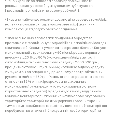
"Рено Україна" залишає за собою право змінювати
рекомендовану роздрібну ціну шляхом публікування
інформації про такі ціни на своєму веб-сайті.
*Вказана найменша рекомендована ціна серед автомобілів,
наявних в онлайн складі, з урахуванням їх фактичних
комплектацій та додаткового обладнання.
*Спеціальна ціна за умовами придбання в кредит за
програмою «Renault Бонус» від Mobilize Financial Services для
фізичних осіб. Кредитні умови за програмою «Renault Бонус»:
максимальний строк кредиту – 60 місяці, розмір першого
внеску – від 20 % до 50 % (максимальний) від вартості
автомобіля, максимальна сума кредиту – 2 600 000 грн.,
процентна ставка – 12,9 % річних, комісія за видачу кредиту –
2,9 %, комісія за операції в Державному реєстрі обтяжень
рухомого майна – 750 грн. Реальна річна процентна ставка
становить 36 % річних (розрахована виходячи з
максимальної суми кредиту та максимального строку
користування кредитом). Кредит надається у відділеннях
Банку на всій території України крім тимчасово окупованих
територій та територій, на яких державні органи України
тимчасово не здійснюють свої повноваження (території, що
перебувають в оточенні (блокуванні) та/або території на