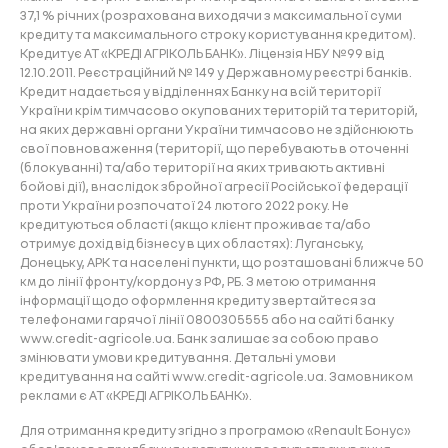
37,1 % річних (розрахована виходячи з максимальної суми
кредиту та максимального строку користування кредитом).
Кредитує АТ «КРЕДІ АГРІКОЛЬ БАНК». Ліцензія НБУ №99 від
12.10.2011. Реєстраційний № 149 у Державному реєстрі банків.
Кредит надається у відділеннях Банку на всій території
України крім тимчасово окупованих територій та територій,
на яких державні органи України тимчасово не здійснюють
свої повноваження (території, що перебувають в оточенні
(блокуванні) та/або території на яких тривають активні
бойові дії), внаслідок збройної агресії Російської федерації
проти України розпочатої 24 лютого 2022 року. Не
кредитуються області (якщо клієнт проживає та/або
отримує дохід від бізнесу в цих областях): Луганську,
Донецьку, АРК та населені пункти, що розташовані ближче 50
км до лінії фронту/кордону з РФ, РБ. З метою отримання
інформації щодо оформлення кредиту звертайтеся за
телефонами гарячої лінії 0800305555 або на сайті банку
www.credit-agricole.ua. Банк залишає за собою право
змінювати умови кредитування. Детальні умови
кредитування на сайті www.credit-agricole.ua. Замовником
реклами є АТ «КРЕДІ АГРІКОЛЬ БАНК».
Для отримання кредиту згідно з програмою «Renault Бонус»