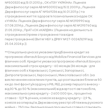
№500320 від 13.01.2010 р.; СК «ПЗУ УКРАЇНА»: Ліцензія
Держфінпослуг серія АВ №500102 від 15.12.2009 р., Ліцензія
Держфінпослуг серія АГ №569236 від 14.01.2011 р.) та
страхування життя і здоров'я позичальника (надає СК
«УНІКА»: Ліцензія Держфінпослуг серія АЕ №293990 від
07.08.2014 р., Ліцензія Держфінпослуг серія АЕ №293760 від
21.05.2014 р.; ПрАТ «СК «КАРДІФ»: (Ліцензія на діяльність із
страхування (пряме страхування та вхідне
перестрахування) (Витяг НБУ з ДРФУ №27-0024/32191 від
25.04.2024 р.)).
**Спеціальна ціна за умовами придбання в кредит за
програмою «Renault Бонус» від Mobilize Financial Services для
фізичних осіб. Кредитні умови за програмою «Renault Бонус»:
максимальний строк кредиту – 60 місяців (36 місяців - для
фізичних осіб з Харківської, Сумської, Запорізької,
Дніпропетровської, Херсонської, Миколаївської обл. (за
виключенням населених пунктів, що розташовані ближче 50
км до лінії фронту/кордону з РФ, РБ)), розмір першого внеску –
від 30 % до 50 % (максимальний) від вартості автомобіля,
максимальна сума кредиту – 2 600 000 грн., процентна
ставка – 12,9 % річних, комісія за видачу кредиту – 2,9 %,
комісія за операції в Державному реєстрі обтяжень рухомого
майна – 750 грн. Реальна річна процентна ставка становить