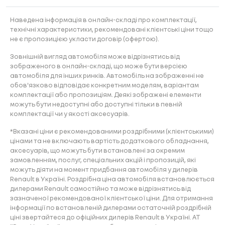
Наведена інформація в онлайн-складі про комплектації,
технічні характеристики, рекомендовані клієнтські ціни тощо
не є пропозицією укласти договір (офертою).
Зовнішній вигляд автомобіля може відрізнятись від
зображеного в онлайн-складі, що може бути версією
автомобіля для інших ринків. Автомобіль на зображенні не
обов'язково відповідає конкретним моделям, варіантам
комплектації або пропозиціям. Деякі зображені елементи
можуть бути недоступні або доступні тільки в певній
комплектації чи у якості аксесуарів.
*Вказані ціни є рекомендованими роздрібними (клієнтськими)
цінами та не включають вартість додаткового обладнання,
аксесуарів, що можуть бути встановлені за окремим
замовленням, послуг, спеціальних акцій і пропозицій, які
можуть діяти на момент придбання автомобіля у дилерів
Renault в Україні. Роздрібна ціна автомобіля встановлюється
дилерами Renault самостійно та може відрізнятись від
зазначеної рекомендованої клієнтської ціни. Для отримання
інформації по встановленій дилерами остаточній роздрібній
ціні звертайтеся до офіційних дилерів Renault в Україні. АТ