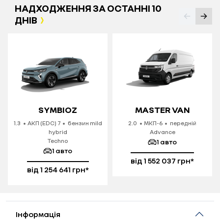
НАДХОДЖЕННЯ ЗА ОСТАННІ 10
ДНІВ
SYMBIOZ
MASTER VAN
1.3
АКП (EDC) 7
бензин mild
2.0
МКП-6
передній
hybrid
Advance
Techno
1
авто
1
авто
від 1 552 037 грн*
обрати авто
від 1 254 641 грн*
обрати авто
Інформація