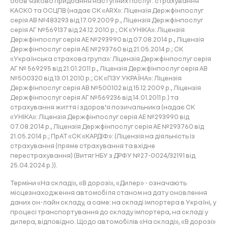
обов'язково придбання наступних послуг: страхування
КАСКО та ОСЦПВ (надає СК «ARX»: Ліцензія Держфінпослуг
серія АВ №483293 від 17.09.2009 р., Ліцензія Держфінпослуг
серія АГ №569137 від 24.12.2010 р.; СК «УНІКА»: Ліцензія
Держфінпослуг серія АЕ №293990 від 07.08.2014 р., Ліцензія
Держфінпослуг серія АЕ №293760 від 21.05.2014 р.; СК
«Українська страхова група»: Ліцензія Держфінпослуг серія
АГ № 569295 від 21.01.2011 р., Ліцензія Держфінпослуг серія АВ
№500320 від 13.01.2010 р.; СК «ПЗУ УКРАЇНА»: Ліцензія
Держфінпослуг серія АВ №500102 від 15.12.2009 р., Ліцензія
Держфінпослуг серія АГ №569236 від 14.01.2011 р.) та
страхування життя і здоров'я позичальника (надає СК
«УНІКА»: Ліцензія Держфінпослуг серія АЕ №293990 від
07.08.2014 р., Ліцензія Держфінпослуг серія АЕ №293760 від
21.05.2014 р.; ПрАТ «СК «КАРДІФ»: (Ліцензія на діяльність із
страхування (пряме страхування та вхідне
перестрахування) (Витяг НБУ з ДРФУ №27-0024/32191 від
25.04.2024 р.)).
Терміни «На складі», «В дорозі», «Дилер» - означають
місцезнаходження автомобіля станом на дату оновлення
даних он-лайн складу, а саме: на складі імпортера в Україні, у
процесі транспортування до складу імпортера, на складі у
дилера, відповідно. Щодо автомобілів «На складі», «В дорозі»