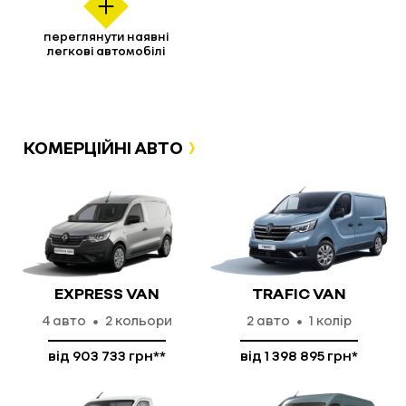
переглянути наявні
легкові автомобілі
КОМЕРЦІЙНІ АВТО
TRAFIC VAN
EXPRESS VAN
2
авто
1 колір
4
авто
2 кольори
від 1 398 895 грн*
від 903 733 грн**
детальніше
детальніше