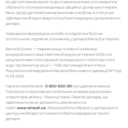
всі деталі замовлення та доставки можливо уточнювати в
обраного споживачем дилера офіційної дилерської мереж
Рено. Щодо деталей замовлення автомобілів зі статусом
«Дилер» необхідно звертатись безпосередньо до вказаного
дилера.
Наведена інформація в онлайн складі може бути не
остаточною і підлягає уточненню у дилера Renault в Україні.
Renault Duster — переможець головної номінації
всеукраїнської акції «Автомобіль року в Україні 2026» за
результатами голосування Громадського та Експертного
журі. Організатор акції — ТОВ «Автомедіа Агентство».
Результати затверджені Наказом Виконавчої дирекції №7 від
31.03.2026.
Гаряча лінія Renault:
0-800-500-351
(усі дзвінки в межах
України зі стаціонарних і мобільних номерів українських
операторів зв’язку – безкоштовні). Перелік дилерів, що
здійснюють свою діяльність, зазначено на
сайті
www.renault.ua.
Режим роботи обраного дилерського
центру необхідно уточнювати безпосередньо в такого
дилера.