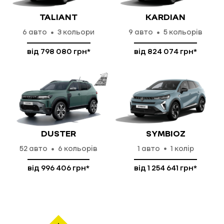
TALIANT
KARDIAN
6
авто
3 кольори
9
авто
5 кольорів
від 798 080 грн*
від 824 074 грн*
детальніше
детальніше
SYMBIOZ
DUSTER
1
авто
1 колір
52
авто
6 кольорів
від 1 254 641 грн*
від 996 406 грн*
детальніше
детальніше