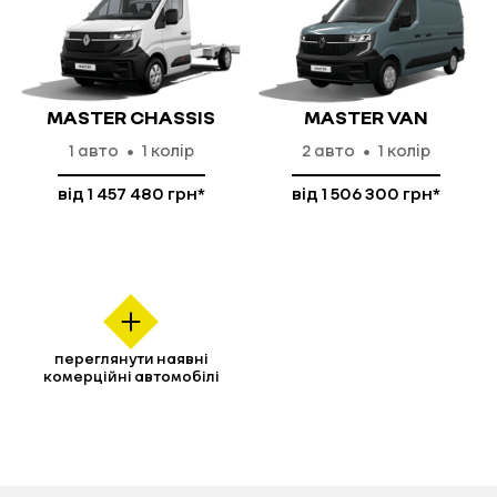
MASTER CHASSIS
MASTER VAN
1
авто
1 колір
2
авто
1 колір
від 1 457 480 грн*
від 1 506 300 грн*
детальніше
детальніше
переглянути наявні
комерційні автомобілі